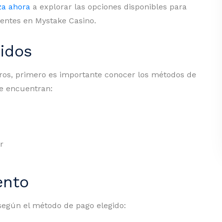
a ahora
a explorar las opciones disponibles para
ientes en Mystake Casino.
idos
iros, primero es importante conocer los métodos de
se encuentran:
r
ento
egún el método de pago elegido: