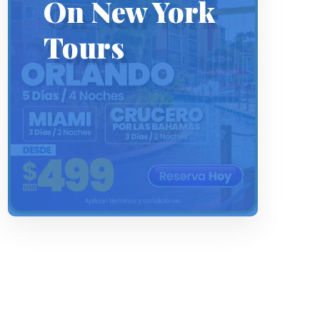
On New York
Tours