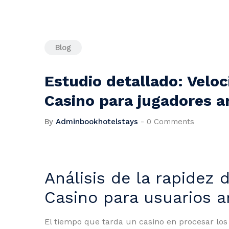
Blog
Estudio detallado: Velo
Casino para jugadores a
By
Adminbookhotelstays
-
0 Comments
Análisis de la rapidez 
Casino para usuarios a
El tiempo que tarda un casino en procesar los 