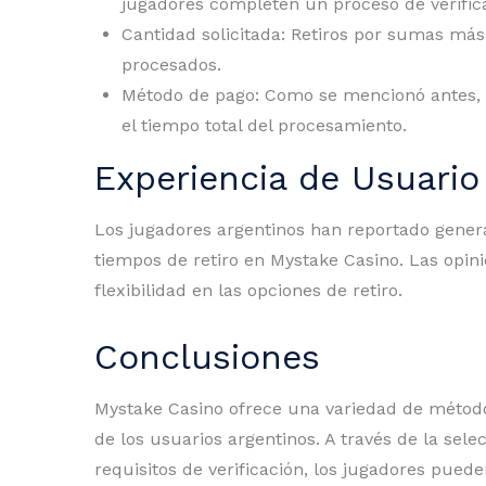
jugadores completen un proceso de verifica
Cantidad solicitada: Retiros por sumas más
procesados.
Método de pago: Como se mencionó antes, 
el tiempo total del procesamiento.
Experiencia de Usuario
Los jugadores argentinos han reportado genera
tiempos de retiro en Mystake Casino. Las opinion
flexibilidad en las opciones de retiro.
Conclusiones
Mystake Casino ofrece una variedad de método
de los usuarios argentinos. A través de la sel
requisitos de verificación, los jugadores pued