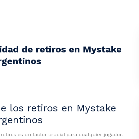
cidad de retiros en Mystake
rgentinos
de los retiros en Mystake
rgentinos
retiros es un factor crucial para cualquier jugador.